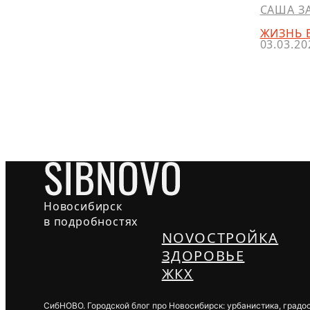
САША З
ЖИЗНЬ 
03.03.20
Новосибирск
в подробностях
NOVOСТРОЙКА
ЗДОРОВЬЕ
ЖКХ
СибНОВО. Городской блог про Новосибирск: урбанистика, градо