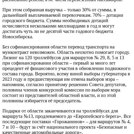
При этом собранная выручка – только 30% от суммы, в
дальнейшей выплачиваемой перевозчикам. 70% – дотации
городского бюджета. Суммы необходимых дотаций
исчисляются несколькими миллиардами в год и могут
достигать чуть ли не десятой части годового бюджета
Новосибирска.
Без софинансирования области перевод транспорта на
мунконтракт невозможен. Область неохотно помогает городу.
Лизинг на 120 троллейбусов для маршрутов № 29, 8, 5 и 13
при софинансировании области – первый за много лет
прецедент её финансового участия в обновлении подвижного
состава города. Вероятно, всему виной выборы губернатора в
2023 году и предшествующая им отмена выборов мэра –
напомним, согласно принятому решению Совета депутатов,
половина членов конкурсной комиссии по выборам мэра
состоит из представителей областной власти, и из этой
половины избирается её председатель.
Подарки от области заканчиваются на троллейбусах для
маршрута №13, продлеваемого до «Европейского берега». Все
последующие поставки «Горожанинов» – для маршрутов № 4,
7 и 10 – будут за счёт национального проекта «Безопасные и
качественные автомобильные дороги».