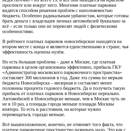
проспекте или вокруг него. Многими платные парковки
видятся способом решения проблем с наполняемостью
бюджета. Особенно радикальным урбанистам, которые готовы
брать деньги с владельцев личных автомобилей буквально за
всё – если только они не перевозят людей с физическими
особенностями.
В рейтинге платных парковок новосибирские находятся на
втором месте с конца и являются единственными в стране, чья
эффективность оценена нулём.
Но есть большая проблема – даже в Москве, где платная
парковка в целом организована эффективно, прибыль ГКУ
«Администратор московского парковочного пространства»
составляет 300 миллионов в год. Даже эта сумма по меркам
бюджета Новосибирска – мизерная и составляет менее
половины процента годового бюджета. Да и получить такую
прибыль от платных парковок в Новосибирске нереально.
Автомобилей в Новосибирске меньше, чем в Москве чуть ли
не в 10 раз, а площадь города меньше площади Москвы
впятеро. То есть и расстояния, на которые нужно
перемещаться, гораздо меньше.
Всё вышеизложенное, конечно, не отменяет того факта, что
платное парковочное пространство развивать надо. Это как с