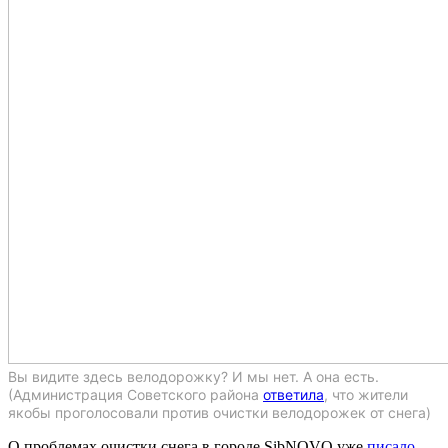
Вы видите здесь велодорожку? И мы нет. А она есть.
(Администрация Советского района
ответила
, что жители
якобы проголосовали против очистки велодорожек от снега)
О проблемах очистки снега в городе SibNOVO уже
писало
.