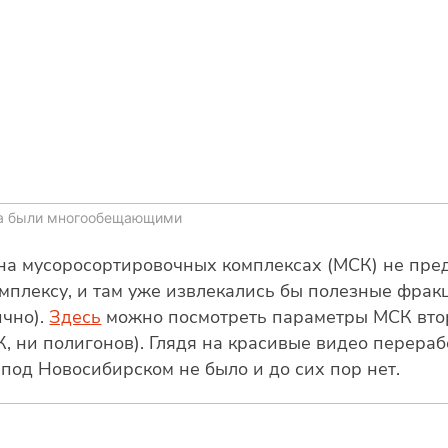
са были многообещающими
на мусоросортировочных комплексах (МСК) не пред
мплексу, и там уже извлекались бы полезные фракц
ично).
Здесь
можно посмотреть параметры МСК второ
, ни полигонов). Глядя на красивые видео перераб
под Новосибирском не было и до сих пор нет.