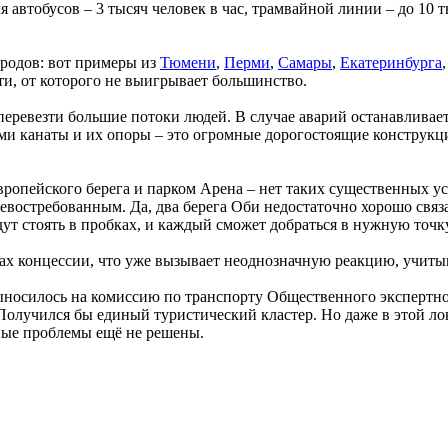
 автобусов – 3 тысяч человек в час, трамвайной линии – до 10 
ородов: вот примеры из
Тюмени
,
Перми
,
Самары
,
Екатеринбурга
и, от которого не выигрывает большинство.
 перевезти большие потоки людей. В случае аварий останавливае
ами канаты и их опоры – это огромные дорогостоящие конструкц
опейского берега и парком Арена – нет таких существенных ус
евостребованным. Да, два берега Оби недостаточно хорошо связ
ут стоять в пробках, и каждый сможет добраться в нужную точк
мках концессии, что уже вызывает неоднозначную реакцию, учи
ыносилось на комиссию по транспорту Общественного экспертног
 Получился бы единый туристический кластер. Но даже в этой л
ные проблемы ещё не решены.