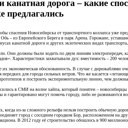
и канатная дорога – какие спо
же предлагались
 Обь – из Европейского Берега в парк Арена. Горожане, уставши
нусах канатной дороги и других экзотических видах транспорта,
и. Они должны были ходить по двум линиям электропередач, как
дов». Характеристики захватывали дух: вместимость – 200 челове
 их экономическая обоснованность. В случае с дирижаблями оч
я нередких для города сильных ветров. Что же касается «летающе
прототипов и построить экспериментальную линию, чем должны 
сились в СМИ на волне хайпа, который понятен – новосибирцы 
 и гарантировано могут помочь городу, либо не развиваются во
ях, когда из-за сложного рельефа нельзя построить обычную дор
единяет город с соседним городком Бор, расположенном на друг
кциона. В 2012 году её строительство обошлось в 900 миллионов,