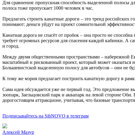
Для сравнения: пропускная способность выделенной полосы для
полоса тоже пропускает 1000 человек в час.
Предлагать строить канатные дороги – это тренд российских г
понимают: деньги уйдут на проект сомнительной эффективност
Канатная дорога не спасёт от пробок – она просто не способна
требует огромных ресурсов для спасения каждой кабинки. А с
и город.
Между двумя общественными пространствами – набережной Евр
масштабный и рискованный проект, который может оказаться н
Большевистской выделенную полосу для автобусов – они не буд
К тому же мэрия предлагает построить канатную дорогу в ра
Сама идея обсуждается уже не первый год. Это предложение в
зоопарк, Заельцовский парк и аквапарк на левой стороне Оби.
дорогостоящем аттракционе, учитывая, что базовые транспорт
Подписывайтесь на SibNOVO в телеграм
Алексей Мазур