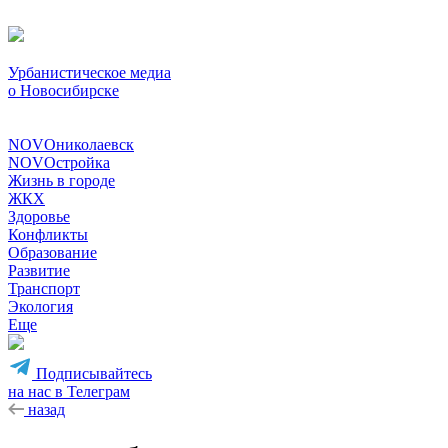
Урбанистическое медиа
о Новосибирске
NOVOниколаевск
NOVOстройка
Жизнь в городе
ЖКХ
Здоровье
Конфликты
Образование
Развитие
Транспорт
Экология
Еще
Подписывайтесь
на нас в Телеграм
назад