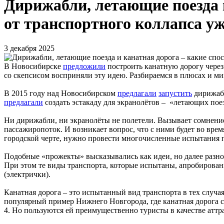
Дирижабли, летающие поезда 
от транспортного коллапса у
3 декабря 2025
В Новосибирске
предложили
построить канатную дорогу через
со скепсисом восприняли эту идею. Разбираемся в плюсах и ми
В 2015 году над Новосибирском
предлагали
запустить
дирижабл
предлагали
создать эстакаду для экранолётов – «летающих поез
Ни дирижабли, ни экранолёты не полетели. Вызывает сомнение
пассажиропоток. И возникает вопрос, что с ними будет во врем
городской черте, нужно провести многочисленные испытания 
Подобные «прожекты» высказывались как идеи, но далее разно
При этом те виды транспорта, которые испытаны, апробированы
(электрички).
Канатная дорога – это испытанный вид транспорта в тех случа
популярный пример Нижнего Новгорода, где канатная дорога со
4. Но пользуются ей преимущественно туристы в качестве аттра