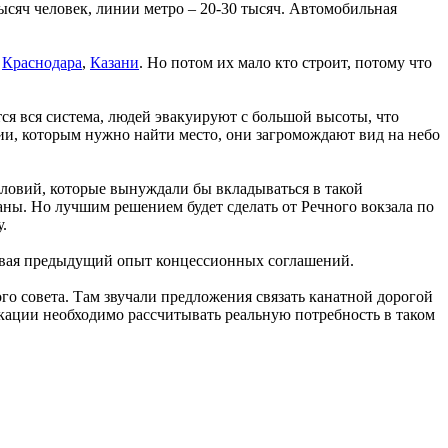
тысяч человек, линии метро – 20-30 тысяч. Автомобильная
,
Краснодара
,
Казани
. Но потом их мало кто строит, потому что
тся вся система, людей эвакуируют с большой высоты, что
ии, которым нужно найти место, они загромождают вид на небо
ловий, которые вынуждали бы вкладываться в такой
аны. Но лучшим решением будет сделать от Речного вокзала по
у.
тывая предыдущий опыт концессионных соглашений.
о совета. Там звучали предложения связать канатной дорогой
окации необходимо рассчитывать реальную потребность в таком