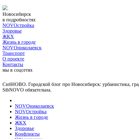
Новосибирск
в подробностях
NOVOстройка
Здоровье
ЖКХ
Жизнь в городе
NOVOниколаевск
Транспорт
О проекте
Контакты
мы в соцсетях
СибНОВО. Городской блог про Новосибирск: урбанистика, град
SibNOVO обязательна.
NOVOниколаевск
NOVOстройка
Жизнь в городе
ЖКХ
Здоровье
Конфликты